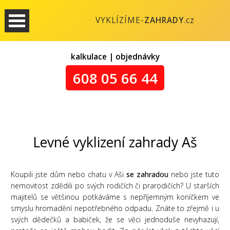
VYKLÍZÍME-
ZAHRADY
.cz
kalkulace | objednávky
608 05 66 44
Levné vyklizení zahrady Aš
Koupili jste dům nebo chatu v Aši
se zahradou
nebo jste tuto
nemovitost zdědili po svých rodičích či prarodičích? U starších
majitelů se většinou potkáváme s nepříjemným koníčkem ve
smyslu hromadění nepotřebného odpadu. Znáte to zřejmě i u
svých dědečků a babiček, že se věci jednoduše nevyhazují,