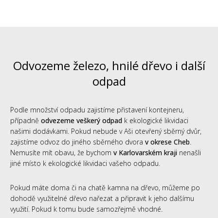
Odvozeme železo, hnilé dřevo i další
odpad
Podle množství odpadu zajistíme přistavení kontejneru,
případně
odvezeme veškerý odpad
k ekologické likvidaci
našimi dodávkami. Pokud nebude v Aši otevřený sběrný dvůr,
zajistíme odvoz do jiného sběrného dvora
v okrese Cheb
.
Nemusíte mít obavu, že bychom
v Karlovarském kraji
nenašli
jiné místo k ekologické likvidaci vašeho odpadu.
Pokud máte doma či na chatě kamna na dřevo, můžeme po
dohodě využitelné dřevo nařezat a připravit k jeho dalšímu
využití. Pokud k tomu bude samozřejmě vhodné.