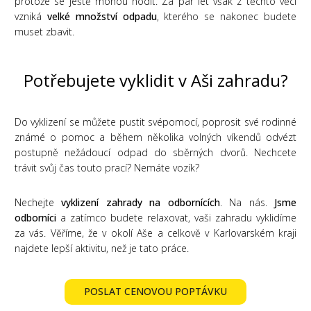
protože se ještě mohou hodit. Za pár let však z těchto věcí
vzniká
velké množství odpadu
, kterého se nakonec budete
muset zbavit.
Potřebujete vyklidit v Aši zahradu?
Do vyklizení se můžete pustit svépomocí, poprosit své rodinné
známé o pomoc a během několika volných víkendů odvézt
postupně nežádoucí odpad do sběrných dvorů. Nechcete
trávit svůj čas touto prací? Nemáte vozík?
Nechejte
vyklizení zahrady na odbornících
. Na nás.
Jsme
odborníci
a zatímco budete relaxovat, vaši zahradu vyklidíme
za vás. Věříme, že v okolí Aše a celkově v Karlovarském kraji
najdete lepší aktivitu, než je tato práce.
POSLAT CENOVOU POPTÁVKU