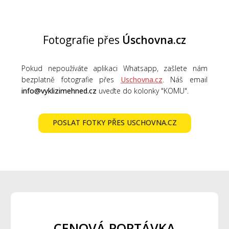
Fotografie přes
Úschovna.cz
Pokud nepoužíváte aplikaci Whatsapp, zašlete nám
bezplatně fotografie přes
Uschovna.cz
. Náš email
info@vyklizimehned.cz
uveďte do kolonky "KOMU".
POSLAT FOTKY PŘES USCHOVNA.CZ
CENOVÁ POPTÁVKA