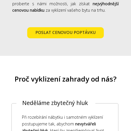
proberte s námi možnosti, jak získat
nejvýhodnější
cenovou nabídku
za vyklizení vašeho bytu na trhu.
POSLAT CENOVOU POPTÁVKU
Proč vyklizení zahrady od nás?
Neděláme zbytečný hluk
Při rozebírání nábytku i samotném vyklízení
postupujeme tak, abychom
nevytvářeli
zbytečný hluk
, který by znepříjemňoval život