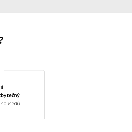
?
ní
 zbytečný
h sousedů.