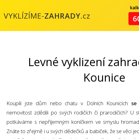
kal
VYKLÍZÍME-
ZAHRADY
.cz
6
Levné vyklizení zahra
Kounice
Koupili jste dům nebo chatu v Dolních Kounicích
se
nemovitost zdědili po svých rodičích či prarodičích? U s
potkáváme s nepříjemným koníčkem ve smyslu hromad
Znáte to zřejmě i u svých dědečků a babiček, že se věci j