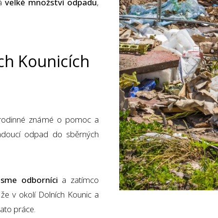
ká
velké množství odpadu
,
ích Kounicích
é rodinné známé o pomoc a
ádoucí odpad do sběrných
Jsme odborníci
a zatímco
 že v okolí Dolních Kounic a
tato práce.