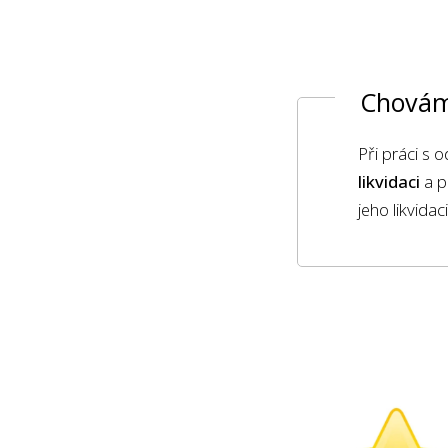
Chovám
Při práci s
likvidaci
a p
jeho likvida