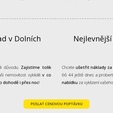
ad v Dolních
Nejlevnější
oli důvodu.
Zajistíme tolik
Chcete
ušetřit náklady za
i nemovitost vyklidili
v co
66 44 ještě dnes a probert
o dohodě i přes noc
!
nabídku
za vyklizení vašeho
POSLAT CENOVOU POPTÁVKU