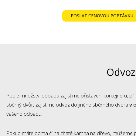
POSLAT CENOVOU POPTÁVKU
Odvoze
Podle množství odpadu zajistíme přistavení kontejneru, p
sběrný dvůr, zajistíme odvoz do jiného sběrného dvora
v 
vašeho odpadu.
Pokud máte doma či na chatě kamna na dřevo, můžeme po 