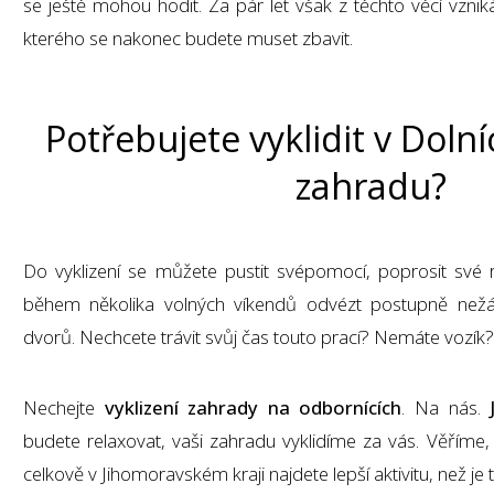
se ještě mohou hodit. Za pár let však z těchto věcí vzni
kterého se nakonec budete muset zbavit.
Potřebujete vyklidit v Doln
zahradu?
Do vyklizení se můžete pustit svépomocí, poprosit sv
během několika volných víkendů odvézt postupně než
dvorů. Nechcete trávit svůj čas touto prací? Nemáte vozík?
Nechejte
vyklizení zahrady na odbornících
. Na nás.
budete relaxovat, vaši zahradu vyklidíme za vás. Věříme,
celkově v Jihomoravském kraji najdete lepší aktivitu, než je 