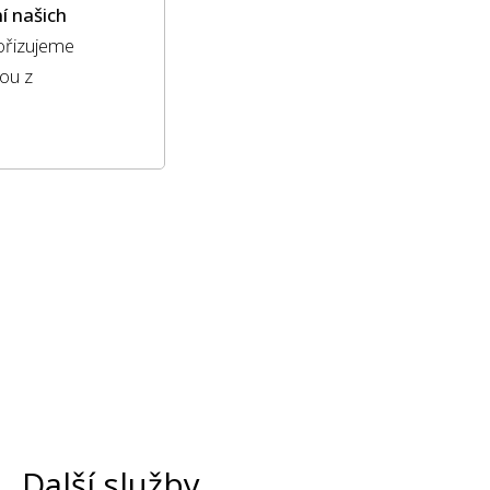
 našich
ořizujeme
ou z
Další služby