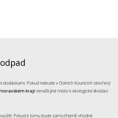
í odpad
šimi dodávkami. Pokud nebude v Dolních Kounicích otevřený
omoravském kraji
nenašli jiné místo k ekologické likvidaci
 využití. Pokud k tomu bude samozřejmě vhodné.