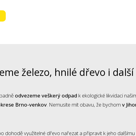
me železo, hnilé dřevo i dalš
řípadně
odvezeme veškerý odpad
k ekologické likvidaci na
okrese Brno-venkov
. Nemusíte mít obavu, že bychom
v Jih
dohodě využitelné dřevo nařezat a připravit k jeho dalšímu