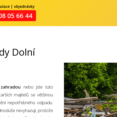
kulace | objednávky
08 05 66 44
dy Dolní
 zahradou
nebo jste tuto
tarších majitelů se většinou
ění nepotřebného odpadu.
ednoduše nevyhazují, protože