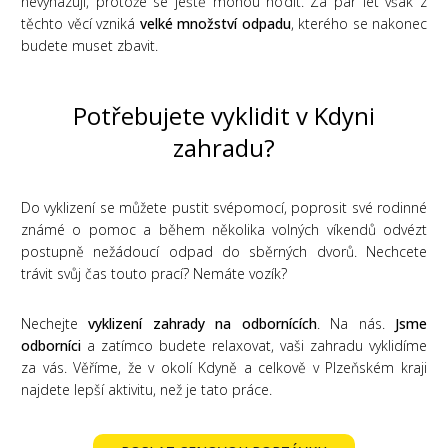
nevyhazují, protože se ještě mohou hodit. Za pár let však z
těchto věcí vzniká
velké množství odpadu
, kterého se nakonec
budete muset zbavit.
Potřebujete vyklidit v Kdyni
zahradu?
Do vyklizení se můžete pustit svépomocí, poprosit své rodinné
známé o pomoc a během několika volných víkendů odvézt
postupně nežádoucí odpad do sběrných dvorů. Nechcete
trávit svůj čas touto prací? Nemáte vozík?
Nechejte
vyklizení zahrady na odbornících
. Na nás.
Jsme
odborníci
a zatímco budete relaxovat, vaši zahradu vyklidíme
za vás. Věříme, že v okolí Kdyně a celkově v Plzeňském kraji
najdete lepší aktivitu, než je tato práce.