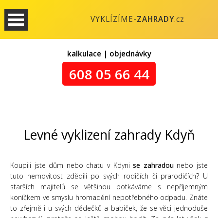
VYKLÍZÍME-
ZAHRADY
.cz
kalkulace | objednávky
608 05 66 44
Levné vyklizení zahrady Kdyň
Koupili jste dům nebo chatu v Kdyni
se zahradou
nebo jste
tuto nemovitost zdědili po svých rodičích či prarodičích? U
starších majitelů se většinou potkáváme s nepříjemným
koníčkem ve smyslu hromadění nepotřebného odpadu. Znáte
to zřejmě i u svých dědečků a babiček, že se věci jednoduše