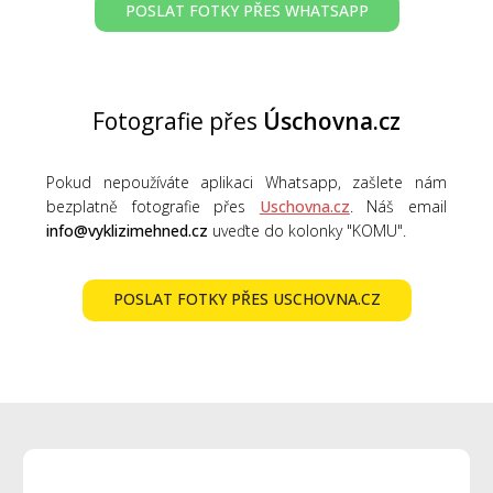
POSLAT FOTKY PŘES WHATSAPP
Fotografie přes
Úschovna.cz
Pokud nepoužíváte aplikaci Whatsapp, zašlete nám
bezplatně fotografie přes
Uschovna.cz
. Náš email
info@vyklizimehned.cz
uveďte do kolonky "KOMU".
POSLAT FOTKY PŘES USCHOVNA.CZ