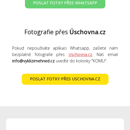
POSLAT FOTKY PŘES WHATSAPP
Fotografie přes
Úschovna.cz
Pokud nepoužíváte aplikaci Whatsapp, zašlete nám
bezplatně fotografie přes
Uschovna.cz
. Náš email
info@vyklizimehned.cz
uveďte do kolonky "KOMU".
POSLAT FOTKY PŘES USCHOVNA.CZ