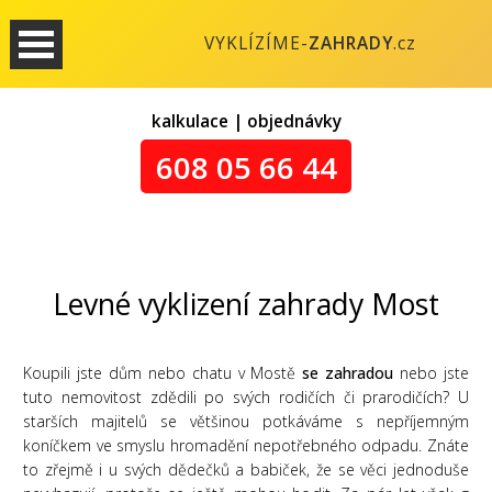
VYKLÍZÍME-
ZAHRADY
.cz
kalkulace | objednávky
608 05 66 44
Levné vyklizení zahrady Most
Koupili jste dům nebo chatu v Mostě
se zahradou
nebo jste
tuto nemovitost zdědili po svých rodičích či prarodičích? U
starších majitelů se většinou potkáváme s nepříjemným
koníčkem ve smyslu hromadění nepotřebného odpadu. Znáte
to zřejmě i u svých dědečků a babiček, že se věci jednoduše