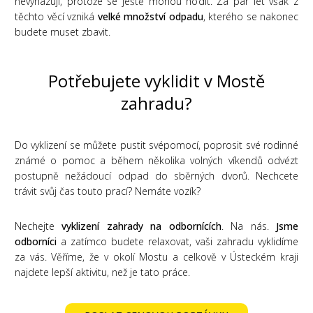
nevyhazují, protože se ještě mohou hodit. Za pár let však z
těchto věcí vzniká
velké množství odpadu
, kterého se nakonec
budete muset zbavit.
Potřebujete vyklidit v Mostě
zahradu?
Do vyklizení se můžete pustit svépomocí, poprosit své rodinné
známé o pomoc a během několika volných víkendů odvézt
postupně nežádoucí odpad do sběrných dvorů. Nechcete
trávit svůj čas touto prací? Nemáte vozík?
Nechejte
vyklizení zahrady na odbornících
. Na nás.
Jsme
odborníci
a zatímco budete relaxovat, vaši zahradu vyklidíme
za vás. Věříme, že v okolí Mostu a celkově v Ústeckém kraji
najdete lepší aktivitu, než je tato práce.