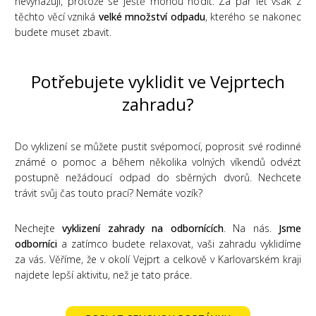
nevyhazují, protože se ještě mohou hodit. Za pár let však z
těchto věcí vzniká
velké množství odpadu
, kterého se nakonec
budete muset zbavit.
Potřebujete vyklidit ve Vejprtech
zahradu?
Do vyklizení se můžete pustit svépomocí, poprosit své rodinné
známé o pomoc a během několika volných víkendů odvézt
postupně nežádoucí odpad do sběrných dvorů. Nechcete
trávit svůj čas touto prací? Nemáte vozík?
Nechejte
vyklizení zahrady na odbornících
. Na nás.
Jsme
odborníci
a zatímco budete relaxovat, vaši zahradu vyklidíme
za vás. Věříme, že v okolí Vejprt a celkově v Karlovarském kraji
najdete lepší aktivitu, než je tato práce.