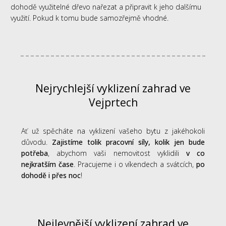
dohodě využitelné dřevo nařezat a připravit k jeho dalšímu
využití. Pokud k tomu bude samozřejmě vhodné.
Nejrychlejší vyklizení zahrad ve
Vejprtech
Ať už spěcháte na vyklizení vašeho bytu z jakéhokoli
důvodu.
Zajistíme tolik pracovní síly, kolik jen bude
potřeba
, abychom vaši nemovitost vyklidili
v co
nejkratším čase
. Pracujeme i o víkendech a svátcích,
po
dohodě i přes noc
!
Nejlevnější vyklizení zahrad ve