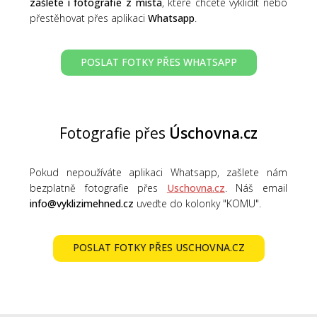
zašlete i fotografie z místa
, které chcete vyklidit nebo
přestěhovat přes aplikaci
Whatsapp
.
POSLAT FOTKY PŘES WHATSAPP
Fotografie přes
Úschovna.cz
Pokud nepoužíváte aplikaci Whatsapp, zašlete nám
bezplatně fotografie přes
Uschovna.cz
. Náš email
info@vyklizimehned.cz
uveďte do kolonky "KOMU".
POSLAT FOTKY PŘES USCHOVNA.CZ